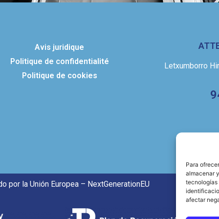
ATTE
Avis juridique
Politique de confidentialité
Letxumborro Hiri
Politique de cookies
9
Para ofrecer
almacenar y/
tecnologías
do por la Unión Europea – NextGenerationEU
identificaci
afectar nega